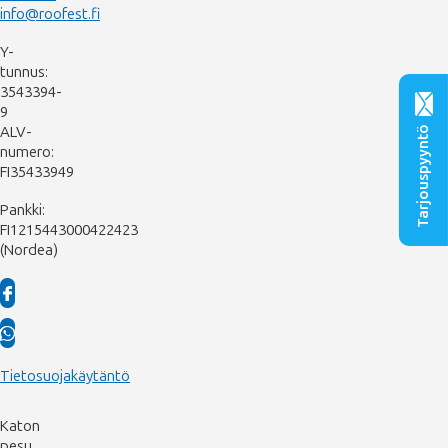
info@roofest.fi
Y-
tunnus:
3543394-
9
ALV-
Tarjouspyyntö
numero:
FI35433949
Pankki:
FI1215443000422423
(Nordea)
Tietosuojakäytäntö
Katon
pesu