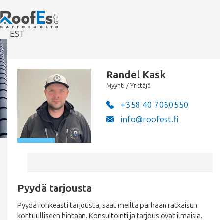
EST
Randel Kask
Ammattilaisten
Myynti / Yrittäjä
työtä
+358 40 7060550
info@roofest.fi
Pyydä tarjousta
Pyydä rohkeasti tarjousta, saat meiltä parhaan ratkaisun
kohtuulliseen hintaan. Konsultointi ja tarjous ovat ilmaisia.