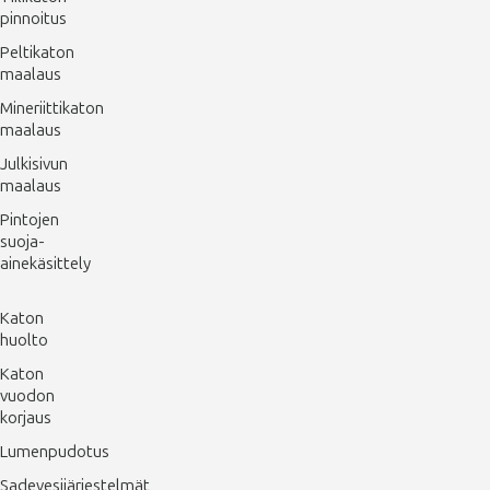
pinnoitus
Peltikaton
maalaus
Mineriittikaton
maalaus
Julkisivun
maalaus
Pintojen
suoja-
ainekäsittely
Katon
huolto
Katon
vuodon
korjaus
Lumenpudotus
Sadevesijärjestelmät