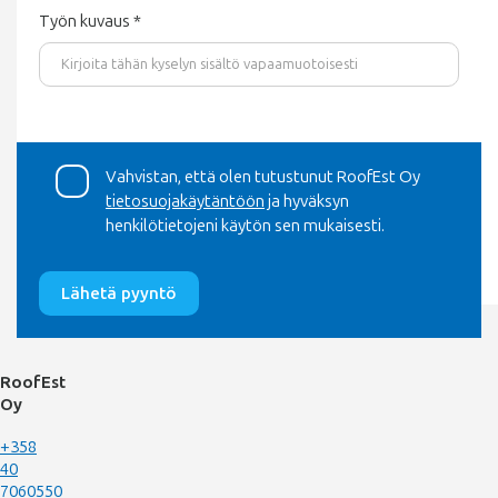
Työn kuvaus *
Vahvistan, että olen tutustunut RoofEst Oy
tietosuojakäytäntöön
ja hyväksyn
henkilötietojeni käytön sen mukaisesti.
RoofEst
Oy
+358
40
7060550